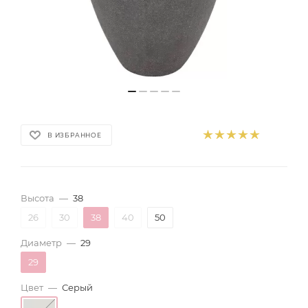
В ИЗБРАННОЕ
Высота
—
38
26
30
38
40
50
Диаметр
—
29
29
Цвет
—
Серый