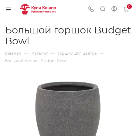
0
Большой горшок Budget
Bowl
—
—
—
Главная
Каталог
Горшки для цветов
Большой горшок Budget Bowl