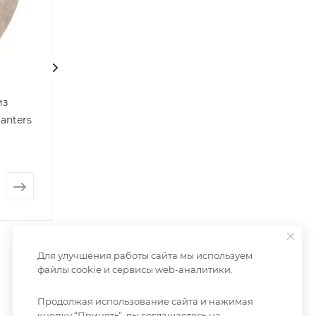
из
Большой уличный
Большой горш
lanters
горшок Jade Jar из
Cube
керамики
Есть в наличии: 
Нет в наличии
от
2 705 руб.
от
6 775 руб.
Для улучшения работы сайта мы используем
файлы cookie и сервисы web-аналитики.
Продолжая использование сайта и нажимая
кнопку “Принять”, вы соглашаетесь на