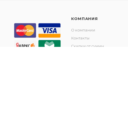
КОМПАНИЯ
О компании
Контакты
Скидки от суммы
Акции
© KupiKashpo 2017-2026
©КупиКашпо 2017-2026