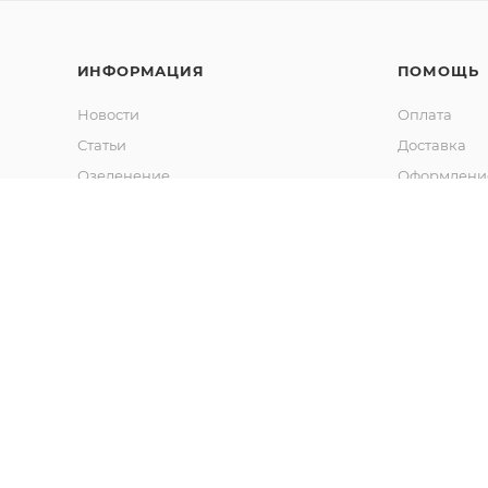
ИНФОРМАЦИЯ
ПОМОЩЬ
Новости
Оплата
Статьи
Доставка
Озеленение
Оформление
Калькулятор объема грунта
Гарантия
Обмен и во
Вопрос-отв