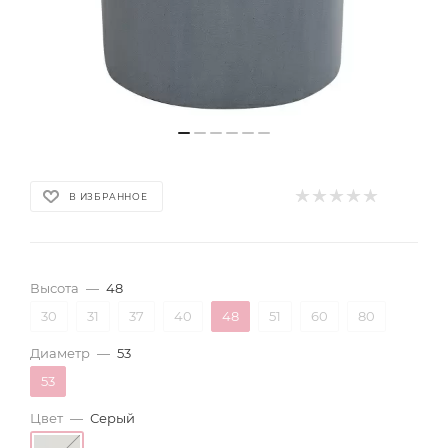
В ИЗБРАННОЕ
Высота
—
48
30
31
37
40
48
51
60
80
Диаметр
—
53
53
Цвет
—
Серый