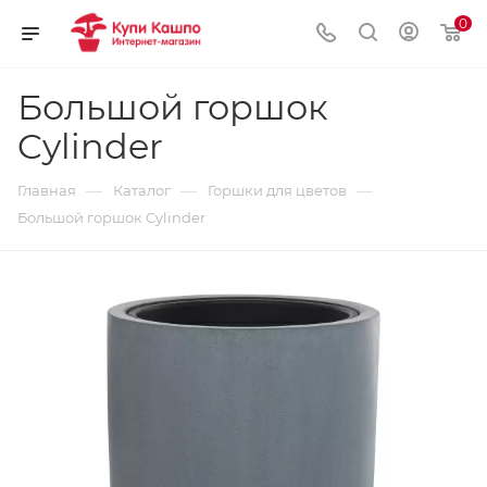
0
Большой горшок
Cylinder
—
—
—
Главная
Каталог
Горшки для цветов
Большой горшок Cylinder