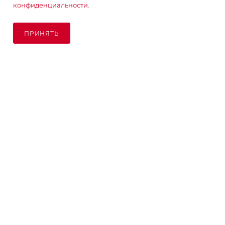
конфиденциальности.
ПОДПИСАТЬСЯ НА РАССЫЛКУ
ПРИНЯТЬ
ПОД ЗАКАЗ
8 (925) 065-66-65
order@kupikashpo.ru
©КупиКашпо 2017-2026