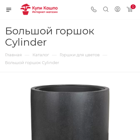
0
Большой горшок
Cylinder
—
—
—
Главная
Каталог
Горшки для цветов
Большой горшок Cylinder