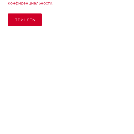
конфиденциальности.
ПОДПИСАТЬСЯ НА РАССЫЛКУ
ПРИНЯТЬ
ПОД ЗАКАЗ
8 (925) 065-66-65
order@kupikashpo.ru
©КупиКашпо 2017-2026