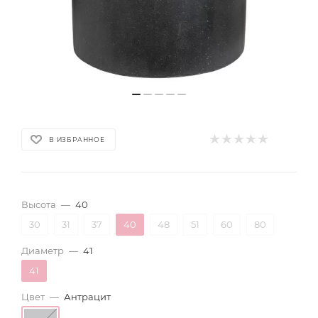
В ИЗБРАННОЕ
Высота
—
40
30
31
37
40
48
51
60
80
Диаметр
—
41
41
Цвет
—
Антрацит