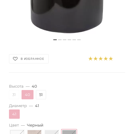
В ИЗБРАННОЕ
Высота
—
40
31
40
51
Диаметр
—
41
41
Цвет
—
Черный