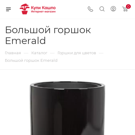
0
Большой горшок
Emerald
—
—
—
Главная
Каталог
Горшки для цветов
Большой горшок Emerald