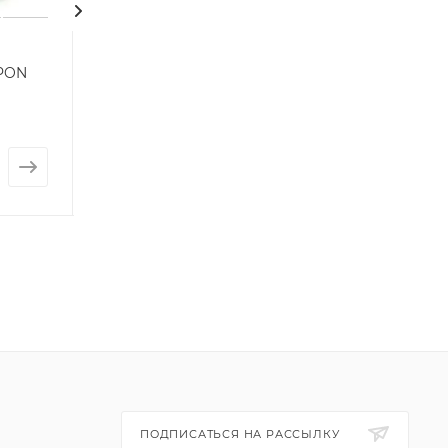
 PON
Цветочный горшок
Оливковое дер
Whistler Rounded
Нет в наличии
Нет в наличии
от
2 350 руб.
от
6 090 руб
ПОДПИСАТЬСЯ НА РАССЫЛКУ