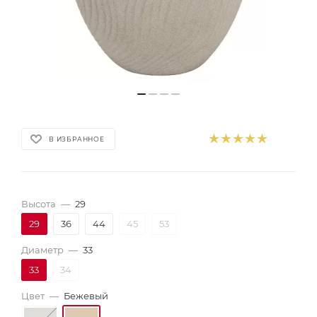
В ИЗБРАННОЕ
Высота
—
29
29
36
44
45
53
Диаметр
—
33
33
34
Цвет
—
Бежевый