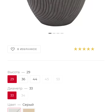
В ИЗБРАННОЕ
Высота
—
29
29
36
44
45
53
Диаметр
—
33
33
34
Цвет
—
Серый