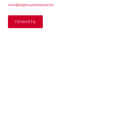
конфиденциальности.
ПОДПИСАТЬСЯ НА РАССЫЛКУ
ПРИНЯТЬ
ПОД ЗАКАЗ
8 (925) 065-66-65
order@kupikashpo.ru
©КупиКашпо 2017-2026