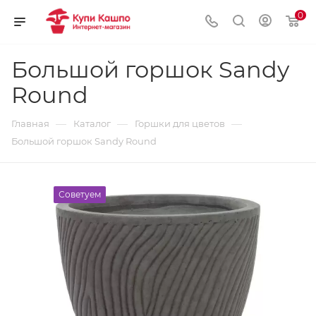
0
Большой горшок Sandy
Round
—
—
—
Главная
Каталог
Горшки для цветов
Большой горшок Sandy Round
Советуем