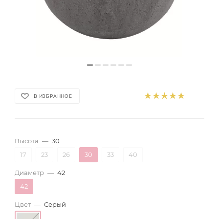
В ИЗБРАННОЕ
Высота
—
30
17
23
26
30
33
40
Диаметр
—
42
42
Цвет
—
Серый