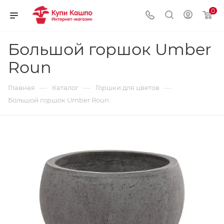
0
Большой горшок Umber
Roun
—
—
—
Главная
Каталог
Горшки для цветов
Большой горшок Umber Roun