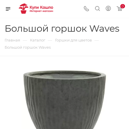
0
Большой горшок Waves
—
—
—
Главная
Каталог
Горшки для цветов
Большой горшок Waves