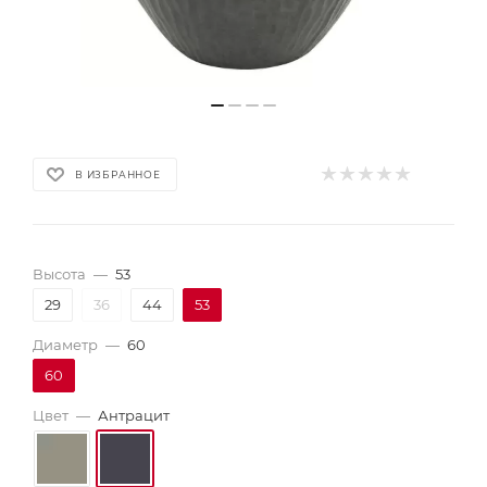
В ИЗБРАННОЕ
Высота
—
53
29
36
44
53
Диаметр
—
60
60
Цвет
—
Антрацит