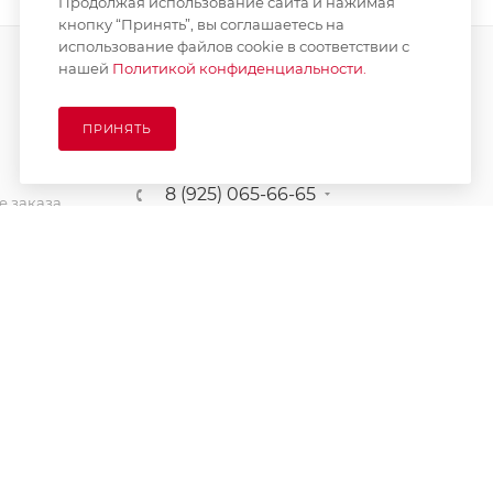
Продолжая использование сайта и нажимая
кнопку “Принять”, вы соглашаетесь на
использование файлов cookie в соответствии с
нашей
Политикой конфиденциальности.
ПОДПИСАТЬСЯ НА РАССЫЛКУ
ПРИНЯТЬ
8 (925) 065-66-65
 заказа
order@kupikashpo.ru
зврат
ет