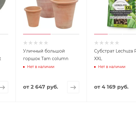
Уличный большой
Субстрат Lechuza
t
горшок Tam column
XXL
Нет в наличии
Нет в наличии
от
2 647 руб.
от
4 169 руб.