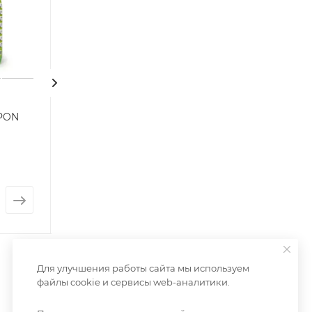
 PON
Бетонный большой
Уличный цвет
горшок вазон Scales
горшок Mterra 
Cylinder
Нет в наличии
Нет в наличии
от
4 172 руб.
от
972 руб.
Для улучшения работы сайта мы используем
файлы cookie и сервисы web-аналитики.