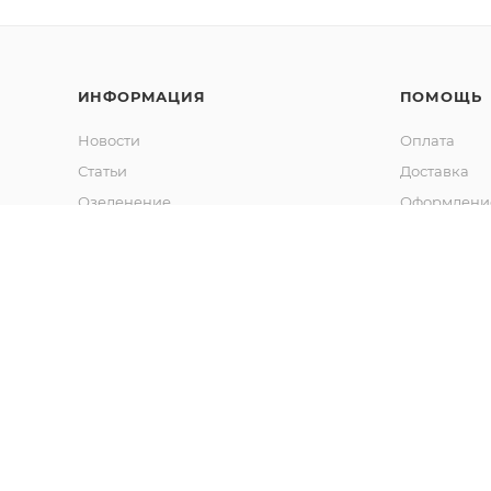
ИНФОРМАЦИЯ
ПОМОЩЬ
Новости
Оплата
Статьи
Доставка
Озеленение
Оформление
Калькулятор объема грунта
Гарантия
Обмен и во
Вопрос-отв