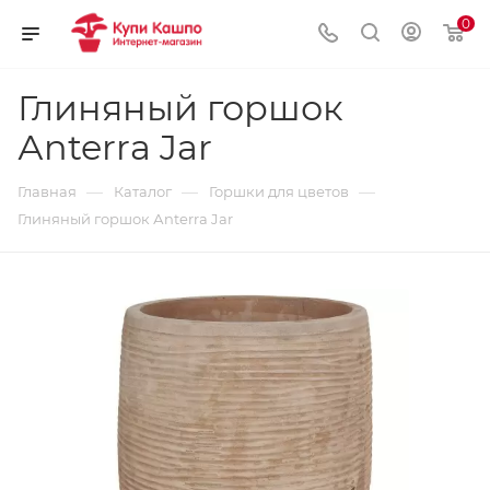
0
Глиняный горшок
Аnterra Jar
—
—
—
Главная
Каталог
Горшки для цветов
Глиняный горшок Аnterra Jar