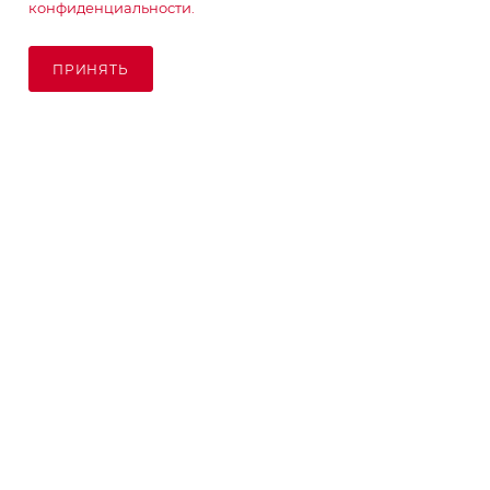
конфиденциальности.
ПОДПИСАТЬСЯ НА РАССЫЛКУ
ПРИНЯТЬ
ПОД ЗАКАЗ
8 (925) 065-66-65
order@kupikashpo.ru
©КупиКашпо 2017-2026