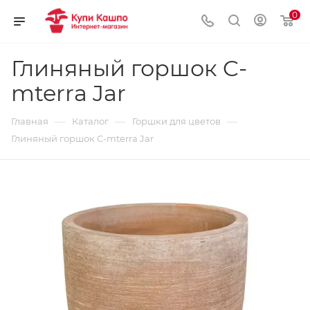
0
Глиняный горшок C-
mterra Jar
—
—
—
Главная
Каталог
Горшки для цветов
Глиняный горшок C-mterra Jar