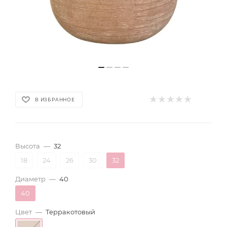
В ИЗБРАННОЕ
Высота
—
32
18
24
26
30
32
Диаметр
—
40
40
Цвет
—
Терракотовый