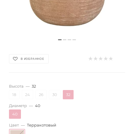
В ИЗБРАННОЕ
Высота
—
32
18
24
26
30
32
Диаметр
—
40
40
Цвет
—
Терракотовый