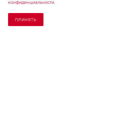
конфиденциальности.
ПОДПИСАТЬСЯ НА РАССЫЛКУ
ПРИНЯТЬ
ПОД ЗАКАЗ
8 (925) 065-66-65
order@kupikashpo.ru
©КупиКашпо 2017-2026