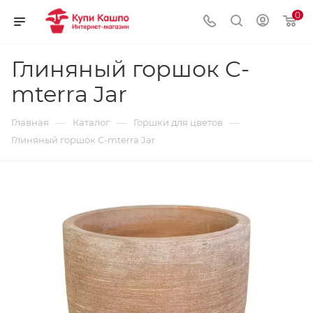
0
Глиняный горшок C-
mterra Jar
—
—
—
Главная
Каталог
Горшки для цветов
Глиняный горшок C-mterra Jar