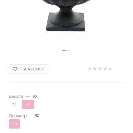
В ИЗБРАННОЕ
Высота
—
40
32
40
Диаметр
—
50
50