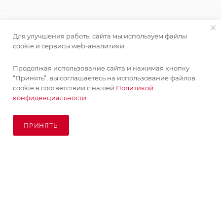
ИНФОРМАЦИЯ
Для улучшения работы сайта мы используем файлы
cookie и сервисы web-аналитики.
ПОМОЩЬ
Продолжая использование сайта и нажимая кнопку
“Принять”, вы соглашаетесь на использование файлов
cookie в соответствии с нашей
Политикой
ПОДПИСАТЬСЯ НА РАССЫЛКУ
конфиденциальности.
ПРИНЯТЬ
8 (925) 065-66-65
ПОД ЗАКАЗ
order@kupikashpo.ru