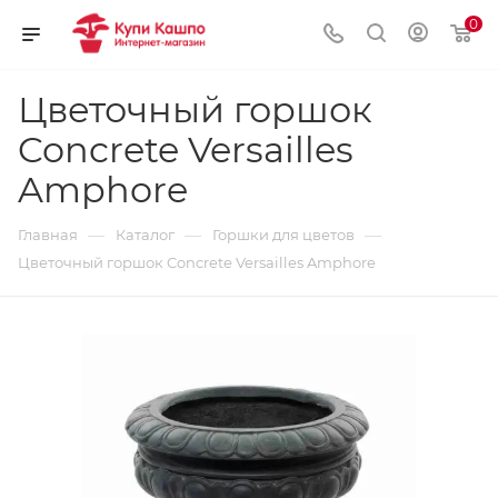
0
Цветочный горшок
Concrete Versailles
Amphore
—
—
—
Главная
Каталог
Горшки для цветов
Цветочный горшок Concrete Versailles Amphore