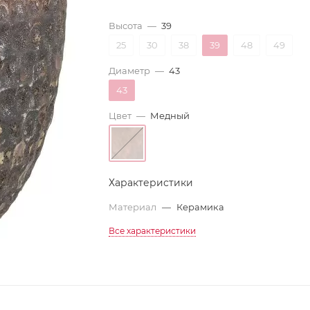
Высота
—
39
25
30
38
39
48
49
Диаметр
—
43
43
Цвет
—
Медный
Характеристики
Материал
—
Керамика
Все характеристики