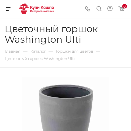
0
Цветочный горшок
Washington Ulti
—
—
—
Главная
Каталог
Горшки для цветов
Цветочный горшок Washington Ulti