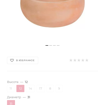
В ИЗБРАННОЕ
Высота
—
12
11
12
14
17
8
9
Диаметр
—
31
31