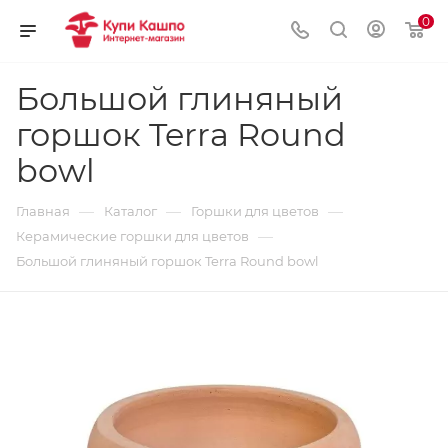
0
Большой глиняный
горшок Terra Round
bowl
—
—
—
Главная
Каталог
Горшки для цветов
—
Керамические горшки для цветов
Большой глиняный горшок Terra Round bowl