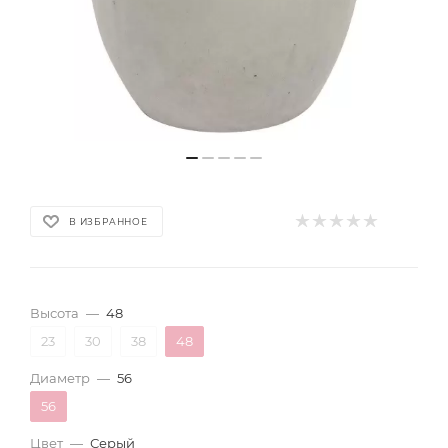
В ИЗБРАННОЕ
Высота
—
48
23
30
38
48
Диаметр
—
56
56
Цвет
—
Серый