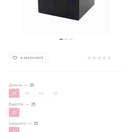
В ИЗБРАННОЕ
Длина
—
25
25
30
40
50
Высота
—
25
25
Ширина
—
25
25