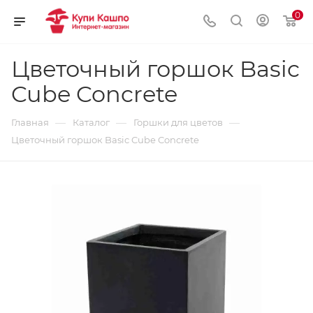
0
Цветочный горшок Basic
Cube Concrete
—
—
—
Главная
Каталог
Горшки для цветов
Цветочный горшок Basic Cube Concrete