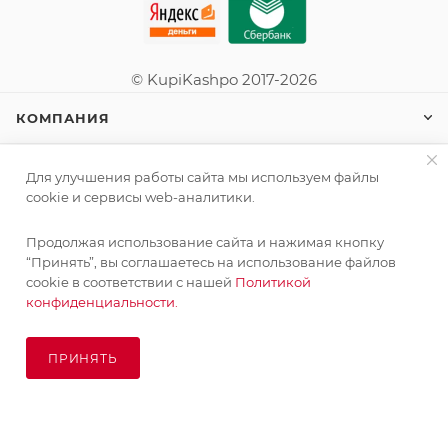
© KupiKashpo 2017-2026
КОМПАНИЯ
ИНФОРМАЦИЯ
Для улучшения работы сайта мы используем файлы
cookie и сервисы web-аналитики.
ПОМОЩЬ
Продолжая использование сайта и нажимая кнопку
“Принять”, вы соглашаетесь на использование файлов
cookie в соответствии с нашей
Политикой
конфиденциальности.
ПОДПИСАТЬСЯ НА РАССЫЛКУ
ПРИНЯТЬ
ПОД ЗАКАЗ
8 (925) 065-66-65
order@kupikashpo.ru