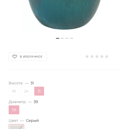
В ИЗБРАННОЕ
Высота
—
31
18
24
31
Диаметр
—
39
39
Цвет
—
Серый