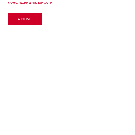
конфиденциальности.
ПОДПИСАТЬСЯ НА РАССЫЛКУ
ПРИНЯТЬ
ПОД ЗАКАЗ
8 (925) 065-66-65
order@kupikashpo.ru
©КупиКашпо 2017-2026