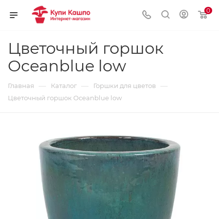
0
Цветочный горшок
Oceanblue low
—
—
—
Главная
Каталог
Горшки для цветов
Цветочный горшок Oceanblue low