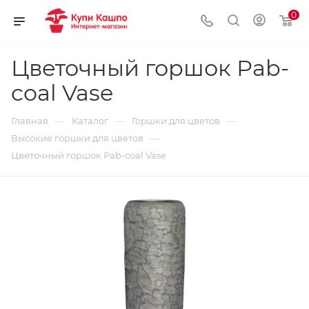
0
Цветочный горшок Рab-
coal Vase
—
—
—
Главная
Каталог
Горшки для цветов
—
Высокие горшки для цветов
Цветочный горшок Рab-coal Vase