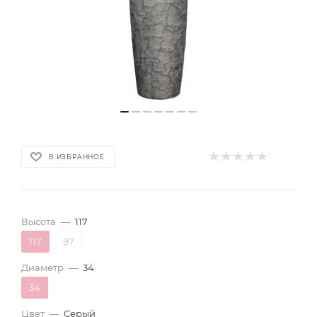
В ИЗБРАННОЕ
Высота
—
117
117
97
Диаметр
—
34
34
Цвет
—
Серый