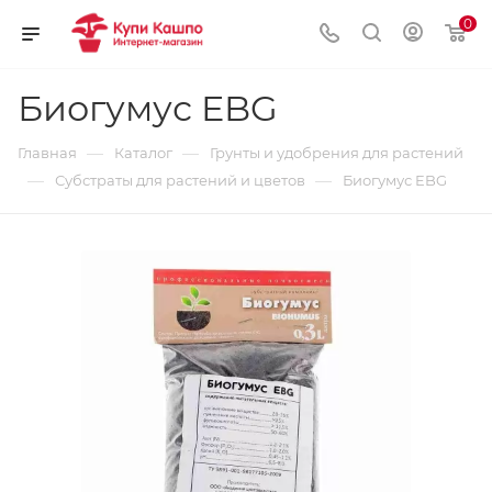
0
Биогумус EBG
—
—
Главная
Каталог
Грунты и удобрения для растений
—
—
Субстраты для растений и цветов
Биогумус EBG