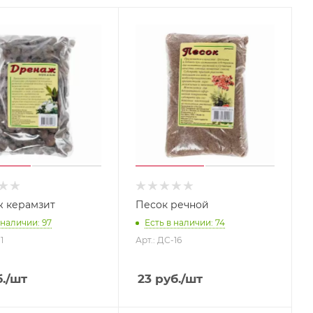
 керамзит
Песок речной
 наличии: 97
Есть в наличии: 74
1
Арт.: ДС-16
.
/шт
23
руб.
/шт