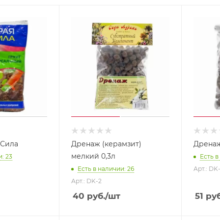
 Сила
Дренаж (керамзит)
Дренаж
мелкий 0,3л
: 23
Есть в
Есть в наличии: 26
Арт.: DK-
Арт.: DK-2
40
руб.
/шт
51
руб