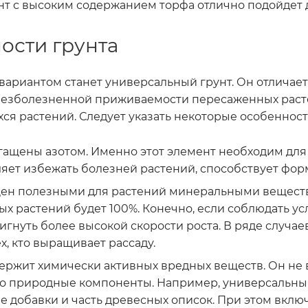
нт с высоким содержанием торфа отлично подойдет 
ости грунта
ариантом станет универсальный грунт. Он отличае
безболезненной приживаемости пересаженных расте
ся растений. Следует указать некоторые особенност
гащены азотом. Именно этот элемент необходим для 
ляет избежать болезней растений, способствует фо
щен полезными для растений минеральными вещест
х растений будет 100%. Конечно, если соблюдать ус
игнуть более высокой скорости роста. В ряде случае
х, кто выращивает рассаду.
держит химически активных вредных веществ. Он не в
ко природные компоненты. Например, универсальны
 добавки и часть древесных описок. При этом включ