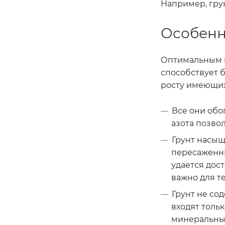
Например, гру
Особенн
Оптимальным в
способствует 
росту имеющих
Все они обо
азота позво
Грунт насы
пересаженны
удается дост
важно для те
Грунт не со
входят толь
минеральные