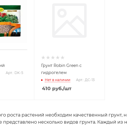
ий
Грунт Robin Green с
гидрогелем
Арт.: DK-5
Нет в наличии
Арт.: ДС-13
410
руб.
/шт
го роста растений необходим качественный грунт,
е представлено несколько видов грунта. Каждый из 