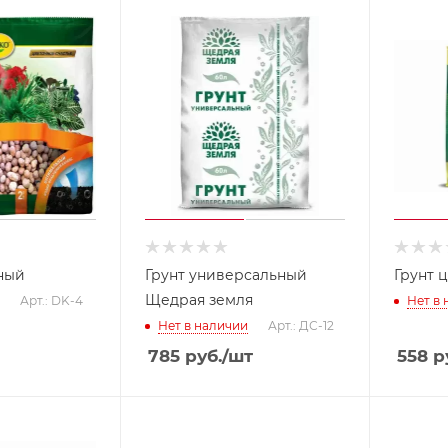
ный
Грунт универсальный
Грунт 
Щедрая земля
Арт.: DK-4
Нет в
Нет в наличии
Арт.: ДС-12
785
руб.
/шт
558
р