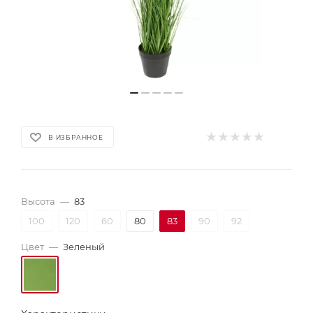
В ИЗБРАННОЕ
Высота
—
83
100
120
60
80
83
90
92
Цвет
—
Зеленый