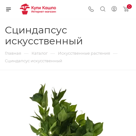
0
Сциндапсус
искусственный
—
—
—
Главная
Каталог
Искусственные растения
Сциндапсус искусственный