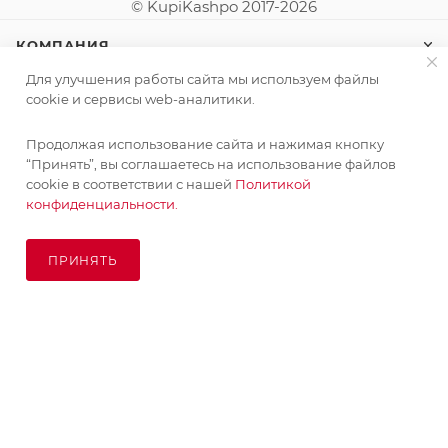
© KupiKashpo 2017-2026
КОМПАНИЯ
Для улучшения работы сайта мы используем файлы
ИНФОРМАЦИЯ
cookie и сервисы web-аналитики.
Продолжая использование сайта и нажимая кнопку
ПОМОЩЬ
“Принять”, вы соглашаетесь на использование файлов
cookie в соответствии с нашей
Политикой
конфиденциальности.
ПОДПИСАТЬСЯ НА РАССЫЛКУ
ПРИНЯТЬ
ПОД ЗАКАЗ
8 (925) 065-66-65
order@kupikashpo.ru