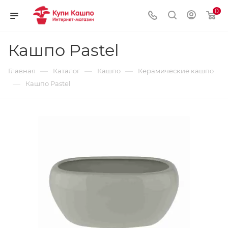
0
Кашпо Pastel
—
—
—
Главная
Каталог
Кашпо
Керамические кашпо
—
Кашпо Pastel