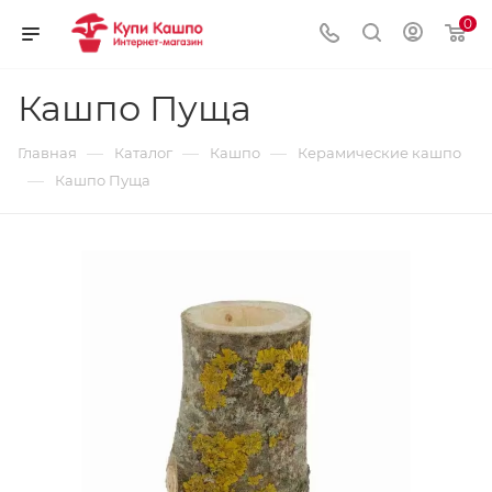
0
Кашпо Пуща
—
—
—
Главная
Каталог
Кашпо
Керамические кашпо
—
Кашпо Пуща