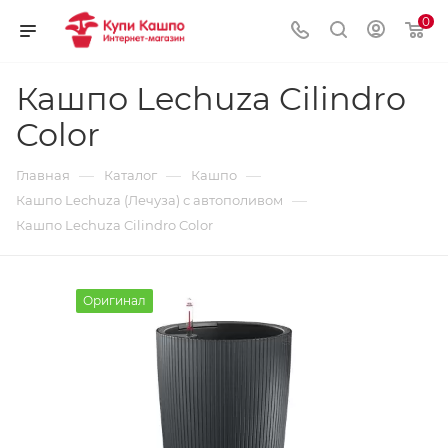
0
Кашпо Lechuza Cilindro
Color
—
—
—
Главная
Каталог
Кашпо
—
Кашпо Lechuza (Лечуза) с автополивом
Кашпо Lechuza Cilindro Color
Оригинал