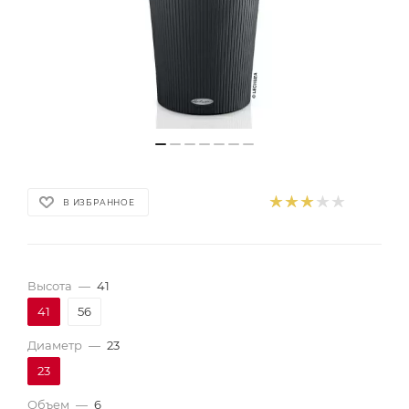
В ИЗБРАННОЕ
Высота
—
41
41
56
Диаметр
—
23
23
Объем
—
6