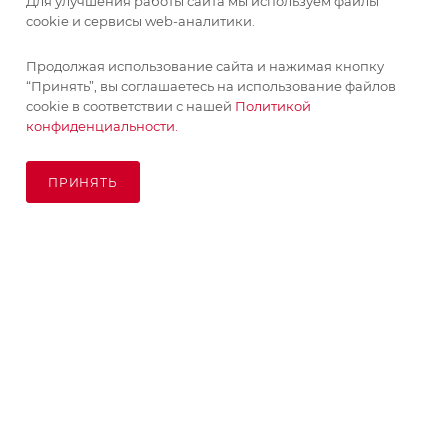
Для улучшения работы сайта мы используем файлы
cookie и сервисы web-аналитики.
ИНФОРМАЦИЯ
Продолжая использование сайта и нажимая кнопку
“Принять”, вы соглашаетесь на использование файлов
ПОМОЩЬ
cookie в соответствии с нашей
Политикой
конфиденциальности.
ПОДПИСАТЬСЯ НА РАССЫЛКУ
ПРИНЯТЬ
В КОРЗИНУ
8 (925) 065-66-65
order@kupikashpo.ru