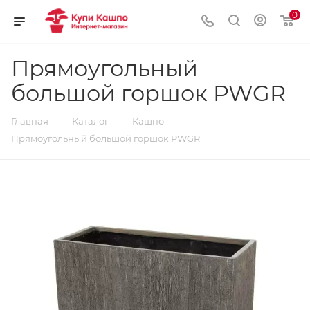
0
Прямоугольный
большой горшок PWGR
—
—
—
Главная
Каталог
Кашпо
Прямоугольный большой горшок PWGR