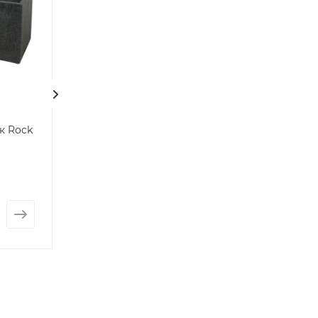
к Rock
Цветочный горшок
Большой горш
Sandy Polycube
Cylinder
Нет в наличии
Нет в наличии
от
17 519 руб.
от
3 608 руб