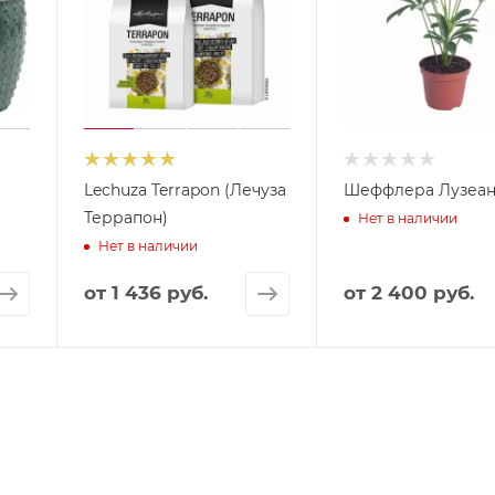
Lechuza Terrapon (Лечуза
Шеффлера Лузеан
Террапон)
Нет в наличии
Нет в наличии
от
1 436 руб.
от
2 400 руб.