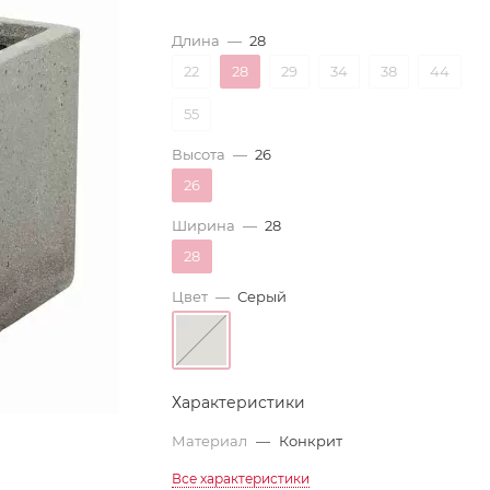
Длина
—
28
22
28
29
34
38
44
55
Высота
—
26
26
Ширина
—
28
28
Цвет
—
Серый
Характеристики
Материал
—
Конкрит
Все характеристики