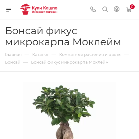
0
Бонсай фикус
микрокарпа Моклейм
—
—
—
Главная
Каталог
Комнатные растения и цветы
—
Бонсай
Бонсай фикус микрокарпа Моклейм