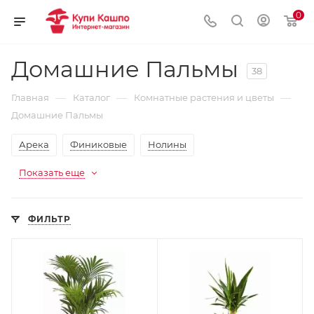
0
Домашние Пальмы
38
—
—
—
Главная
Каталог
Комнатные растения и цветы
Домашние Пальмы
Арека
Финиковые
Нолины
Показать еще
ФИЛЬТР