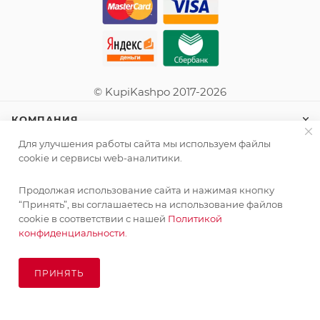
© KupiKashpo 2017-2026
КОМПАНИЯ
Для улучшения работы сайта мы используем файлы
ИНФОРМАЦИЯ
cookie и сервисы web-аналитики.
Продолжая использование сайта и нажимая кнопку
ПОМОЩЬ
Поставка живых растений осуществляется под заказ
“Принять”, вы соглашаетесь на использование файлов
сроком 3-4 недели с минимальной суммой заказа 10000
cookie в соответствии с нашей
Политикой
руб.!
конфиденциальности.
ПОДПИСАТЬСЯ НА РАССЫЛКУ
ОК
ПРИНЯТЬ
ПОД ЗАКАЗ
8 (925) 065-66-65