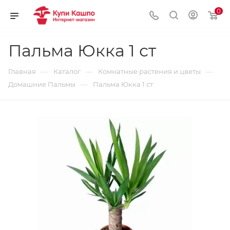
0
Пальма Юкка 1 ст
—
—
—
Главная
Каталог
Комнатные растения и цветы
—
Домашние Пальмы
Пальма Юкка 1 ст