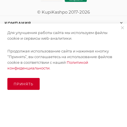
© KupiKashpo 2017-2026
КОМПАНИЯ
Для улучшения работы сайта мы используем файлы
ИНФОРМАЦИЯ
cookie и сервисы web-аналитики.
Продолжая использование сайта и нажимая кнопку
ПОМОЩЬ
Поставка живых растений осуществляется под заказ
“Принять”, вы соглашаетесь на использование файлов
сроком 3-4 недели с минимальной суммой заказа 10000
cookie в соответствии с нашей
Политикой
руб.!
конфиденциальности.
ПОДПИСАТЬСЯ НА РАССЫЛКУ
ОК
ПРИНЯТЬ
ПОД ЗАКАЗ
8 (925) 065-66-65
order@kupikashpo.ru