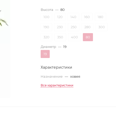
Высота
—
80
100
120
140
160
180
190
230
250
280
300
320
350
400
80
Диаметр
—
19
19
Характеристики
Назначение
—
ховея
Все характеристики