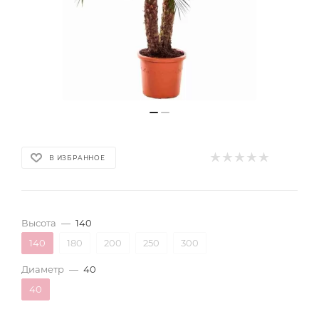
В ИЗБРАННОЕ
Высота
—
140
140
180
200
250
300
Диаметр
—
40
40