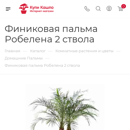
0
Финиковая пальма
Робелена 2 ствола
—
—
—
Главная
Каталог
Комнатные растения и цветы
—
Домашние Пальмы
Финиковая пальма Робелена 2 ствола