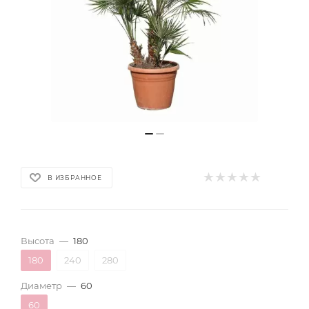
В ИЗБРАННОЕ
Высота
—
180
180
240
280
Диаметр
—
60
60