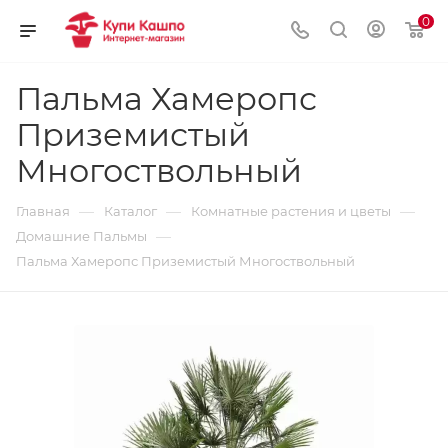
0
Пальма Хамеропс
Приземистый
Многоствольный
—
—
—
Главная
Каталог
Комнатные растения и цветы
—
Домашние Пальмы
Пальма Хамеропс Приземистый Многоствольный