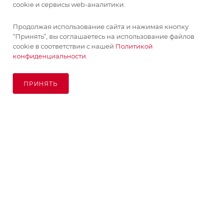
cookie и сервисы web-аналитики.
ПОМОЩЬ
Продолжая использование сайта и нажимая кнопку
Поставка живых растений осуществляется под заказ
“Принять”, вы соглашаетесь на использование файлов
сроком 3-4 недели с минимальной суммой заказа 10000
cookie в соответствии с нашей
Политикой
руб.!
конфиденциальности.
ПОДПИСАТЬСЯ НА РАССЫЛКУ
ОК
ПРИНЯТЬ
ПОД ЗАКАЗ
8 (925) 065-66-65
order@kupikashpo.ru
©КупиКашпо 2017-2026