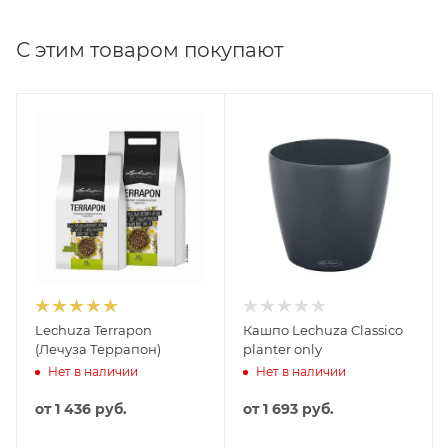
С этим товаром покупают
Lechuza Terrapon
Кашпо Lechuza Classico
(Лечуза Террапон)
planter only
Нет в наличии
Нет в наличии
от
1 436 руб.
от
1 693 руб.