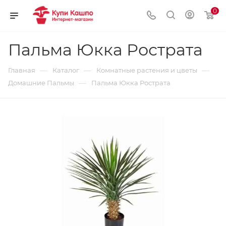
0
Пальма Юкка Рострата
—
—
—
Главная
Каталог
Комнатные растения и цветы
—
Домашние Пальмы
Пальма Юкка Рострата