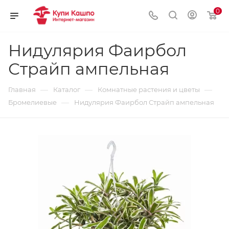
0
Нидулярия Фаирбол
Страйп ампельная
—
—
—
Главная
Каталог
Комнатные растения и цветы
—
Бромелиевые
Нидулярия Фаирбол Страйп ампельная