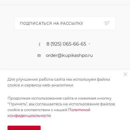
ПОДПИСАТЬСЯ НА РАССЫЛКУ
8 (925) 065-66-65
order@kupikashpo.ru
Для улучшения работы сайта мы используем файлы
cookie и сервисы web-аналитики.
Продолжая использование сайта и нажимая кнопку
Поставка живых растений осуществляется под заказ
“Принять”, вы соглашаетесь на использование файлов
сроком 3-4 недели с минимальной суммой заказа 10000
cookie в соответствии с нашей
Политикой
©КупиКашпо 2017-2026
руб.!
конфиденциальности.