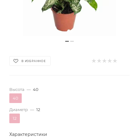
В ИЗБРАННОЕ
Высота
—
40
40
Диаметр
—
12
12
Характеристики