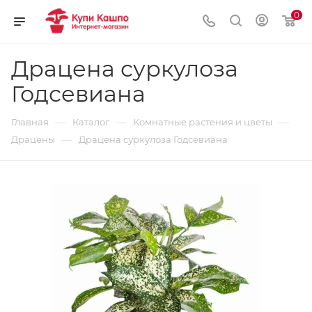
0
Драцена суркулоза
Годсевиана
—
—
—
Главная
Каталог
Комнатные растения и цветы
—
Драцены
Драцена суркулоза Годсевиана