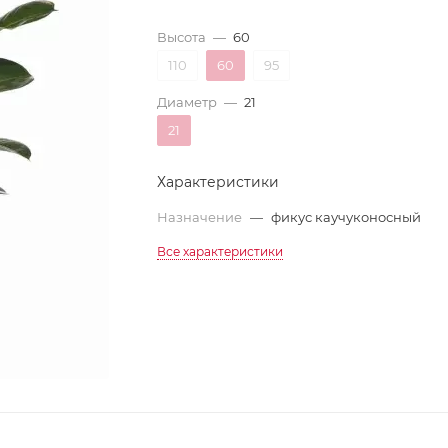
Высота
—
60
110
60
95
Диаметр
—
21
21
Характеристики
Назначение
—
фикус каучуконосный
Все характеристики