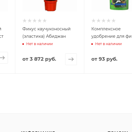
й
Фикус каучуконосный
Комплексное
ст
(эластика) Абиджан
удобрение для фи
Нет в наличии
Нет в наличии
от
3 872 руб.
от
93 руб.