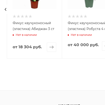
в
Фикус каучуконосный
Фикус каучуконосны
(эластика) Абиджан 3 ст
(эластика) Робуста 4 
Нет в наличии
Нет в наличии
от
40 000 руб.
от
18 304 руб.