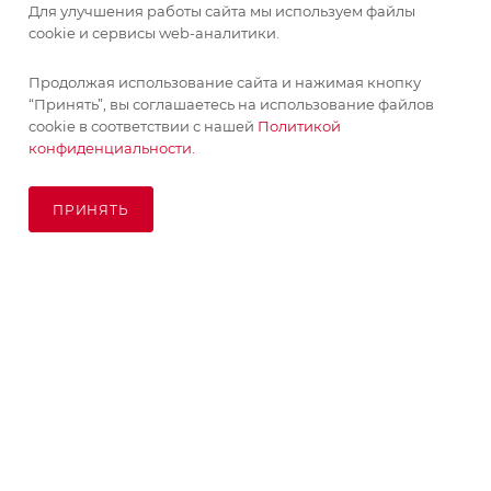
Для улучшения работы сайта мы используем файлы
cookie и сервисы web-аналитики.
ИНФОРМАЦИЯ
Продолжая использование сайта и нажимая кнопку
Поставка живых растений осуществляется под заказ
“Принять”, вы соглашаетесь на использование файлов
ПОМОЩЬ
сроком 3-4 недели с минимальной суммой заказа 10000
cookie в соответствии с нашей
Политикой
руб.!
конфиденциальности.
ПОДПИСАТЬСЯ НА РАССЫЛКУ
ОК
ПРИНЯТЬ
ПОД ЗАКАЗ
8 (925) 065-66-65
order@kupikashpo.ru