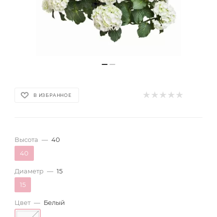
В ИЗБРАННОЕ
Высота
—
40
40
Диаметр
—
15
15
Цвет
—
Белый