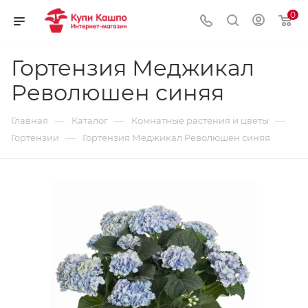
0
Гортензия Меджикал
Революшен синяя
—
—
—
Главная
Каталог
Комнатные растения и цветы
—
Гортензии
Гортензия Меджикал Революшен синяя