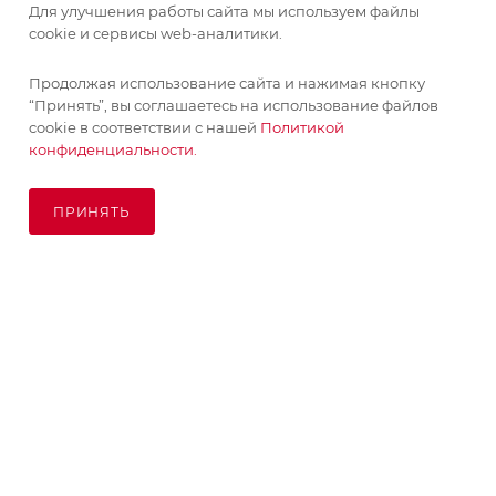
Для улучшения работы сайта мы используем файлы
cookie и сервисы web-аналитики.
ИНФОРМАЦИЯ
Продолжая использование сайта и нажимая кнопку
Поставка живых растений осуществляется под заказ
“Принять”, вы соглашаетесь на использование файлов
ПОМОЩЬ
сроком 3-4 недели с минимальной суммой заказа 10000
cookie в соответствии с нашей
Политикой
руб.!
конфиденциальности.
ПОДПИСАТЬСЯ НА РАССЫЛКУ
ОК
ПРИНЯТЬ
ПОД ЗАКАЗ
8 (925) 065-66-65
order@kupikashpo.ru