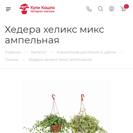
0
Хедера хеликс микс
ампельная
—
—
—
Главная
Каталог
Комнатные растения и цветы
—
Лианы
Хедера хеликс микс ампельная