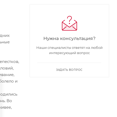
едних
Нужна консультация?
льные
Наши специалисты ответят на любой
интересующий вопрос
епестков,
ловий,
ЗАДАТЬ ВОПРОС
ивание,
 болело и
ходились
нь. Во
живее,