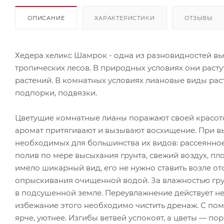
ОПИСАНИЕ
ХАРАКТЕРИСТИКИ
ОТЗЫВЫ
Хедера хеликс Шамрок - одна из разновидностей в
тропических лесов. В природных условиях они растут 
растений. В комнатных условиях лиановые виды рас
подпорки, подвязки.
Цветущие комнатные лианы поражают своей красотой
аромат притягивают и вызывают восхищение. При в
необходимых для большинства их видов: рассеянное
полив по мере высыхания грунта, свежий воздух, пло
имело шикарный вид, его не нужно ставить возле о
опрыскивания очищенной водой. За влажностью гру
в подсушенной земле. Переувлажнение действует небл
избежание этого необходимо чистить дренаж. С по
ярче, уютнее. Изгибы ветвей успокоят, а цветы — по