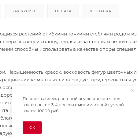
КАК КУПИТЬ
ОПЛАТА
ДОСТАВКА
ьющихся растений с гибкими тонкими стеблями родом из
вверх, к свету и солнцу, цепляясь за стволы и ветки сос
тений способны использовать в качестве опоры специа
. Насыщенность красок, восковость фигур цветочных л
ыращивании комнатных лиан следует придерживаться ус
 освещение, высокая влажность воздуха, частое опрыск
дородная, но легкая почва. Для того чтобы растение не
Поставка живых растений осуществляется под
топительных приборов, необходимо делать регулярные
заказ сроком 3-4 недели с минимальной суммой
нта необходимо тоже следить, чтобы долго корни не на
заказа 10000 руб.!
агоприятно на корни, т. к. в них может завестись плесе
мощью лиановых растений каждый дом будет выглядеть 
ОК
радуют!