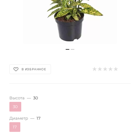
В ИЗБРАННОЕ
Высота
—
30
30
Диаметр
—
17
17