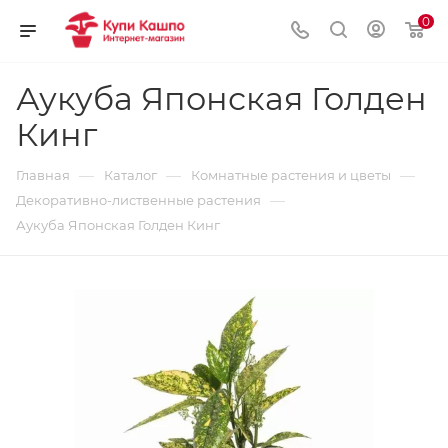
0
Аукуба Японская Голден
Кинг
—
—
—
Главная
Каталог
Комнатные растения и цветы
—
Декоративно-лиственные растения
Аукуба Японская Голден Кинг