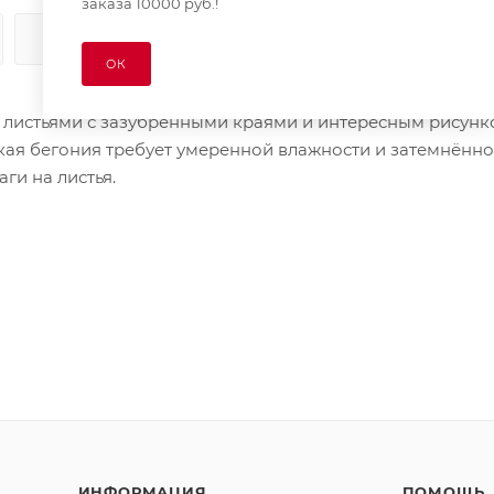
заказа 10000 руб.!
КАК КУПИТЬ
ОПЛАТА
ДОСТАВКА
ОК
 листьями с зазубренными краями и интересным рисунк
кая бегония требует умеренной влажности и затемнённо
ги на листья.
ИНФОРМАЦИЯ
ПОМОЩЬ