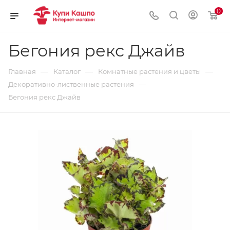
0
Бегония рекс Джайв
—
—
—
Главная
Каталог
Комнатные растения и цветы
—
Декоративно-лиственные растения
Бегония рекс Джайв